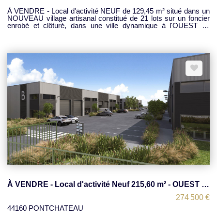
IMMO PRO NANTES. Pour toute information complémentaire
ou organiser une visite, contactez l'agence IMMO PRO
À VENDRE - Local d'activité NEUF de 129,45 m² situé dans un
NANTES.
NOUVEAU village artisanal constitué de 21 lots sur un foncier
enrobé et clôturé, dans une ville dynamique à l'OUEST de
NANTES (env. 25 min), à PONTCHATEAU Local d'activité
NEUF, de 129,45 m² environ, dont 87,65 m² en RDC et 41,80 m²
en mezzanine, livré brut de béton. 2 places de parkings
privatives au local Prix demandé, Cas du local "C1 a" : 173.285
€ HT. (+ TVA) Honoraires en sus : 5% du Prix HT à la charge du
preneur. Disponibilité : selon pré commercialisation IMMO PRO
NANTES
À VENDRE - Local d'activité Neuf 215,60 m² - OUEST de NANTES (25 min) - PONTCHATEAU
274 500 €
44160 PONTCHATEAU