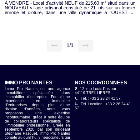
À VENDRE - Local d'activité NEUF de 215,60 m² situé dans un
NOUVEAU village artisanal constitué de 21 lots sur un foncier
enrobé et clôturé, dans une ville dynamique à l'OUEST de
NANTES (env. 25 min), à PONTCHATEAU Local d'activité
NEUF, de 215,60 m² environ, dont 174,70 m² en RDC et 40,90
m² en mezzanine, livré brut de béton. 2 places de parkings
privatives au local Prix demandé, Cas du local "C2" : 274,500 €
HT. (+ TVA) Honoraires en sus : 5% du Prix HT à la charge du
preneur. Disponibilité : selon pré commercialisation IMMO PRO
NANTES
1/1
IMMO PRO NANTES
NOS COORDONNÉES
Immo Pro Nantes est une agence
12, rue Louis Pasteur
immobilière spécialisée dans
44119 TREILLIERES
l’immobilier d’entreprise. Fort d’une
Tél. : +33 2 28 24 41 57
expérience en Immobilier
Tél. Location : +33 2 28 24 41
d’entreprises depuis plus d’une
57
dizaine d’années, nous vous
proposons une expertise
incontournable, grâce à notre équipe
de collaborateurs spécialiste de
l’immobilier professionnel. Créée en
septembre 2020 par son dirigeant
Stéphane Pasquet, Immo Pro Nantes
compte aujourd’hui 3 négociateurs qui