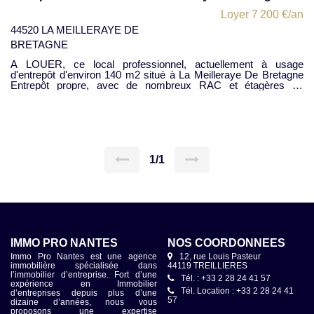
Loyer 7 200 €/an
44520 LA MEILLERAYE DE
BRETAGNE
A LOUER, ce local professionnel, actuellement à usage
d'entrepôt d'environ 140 m2 situé à La Meilleraye De Bretagne
Entrepôt propre, avec de nombreux RAC et étagères de
rangements et établis. Toiture Fibro, simple peau. Murs
sécurisés en parpaing, Portail de livraison, électrique (L : 3,80 m
x Hauteur 3,45 m) Il dispose également de surface extérieur,
pour le stationnement de véhicules ou stockage extérieur Le
bailleur est disposé à effectuer quelques aménagements, à
discuter avec le locataire : par ex. : WC, bureau, etc. ... : à
convenir, afin d'avoir un usage de local d'activité. Adapté à tout
1/1
usage d'entrepôt, de stockage, d'atelier, etc. ... pour une
entreprise artisanale ayant besoin d'un pied à terre, dans ce
secteur. Disponibilité immédiate Loyer présenté : 600 € Net de
TVA (pas de TVA), Pas de charge, sauf la TF, en sus du loyer
Honoraires d'agence : Initialement : 25 % HT du loyer annuel,
mais, Honoraires réduits forfaitairement au montant de 2 mois
de loyer : soit 1.200 € NET de TVA
IMMO PRO NANTES
NOS COORDONNÉES
Immo Pro Nantes est une agence
12, rue Louis Pasteur
immobilière spécialisée dans
44119 TREILLIERES
l’immobilier d’entreprise. Fort d’une
Tél. : +33 2 28 24 41 57
expérience en Immobilier
Tél. Location : +33 2 28 24 41
d’entreprises depuis plus d’une
57
dizaine d’années, nous vous
proposons une expertise