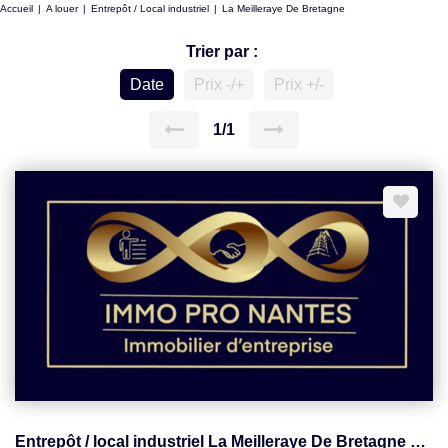
Accueil
A louer
Entrepôt / Local industriel
La Meilleraye De Bretagne
Trier par :
Date
Prix -/+
Prix +/-
1/1
Entrepôt / local industriel La Meilleraye De Bretagne 140 m2