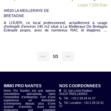
Loyer 7 200 €/an
44520 LA MEILLERAYE DE
BRETAGNE
A LOUER, ce local professionnel, actuellement à usage
d'entrepôt d'environ 140 m2 situé à La Meilleraye De Bretagne
Entrepôt propre, avec de nombreux RAC et étagères de
rangements et établis. Toiture Fibro, simple peau. Murs
sécurisés en parpaing, Portail de livraison, électrique (L : 3,80 m
x Hauteur 3,45 m) Il dispose également de surface extérieur,
pour le stationnement de véhicules ou stockage extérieur Le
bailleur est disposé à effectuer quelques aménagements, à
discuter avec le locataire : par ex. : WC, bureau, etc. ... : à
convenir, afin d'avoir un usage de local d'activité. Adapté à tout
1/1
usage d'entrepôt, de stockage, d'atelier, etc. ... pour une
entreprise artisanale ayant besoin d'un pied à terre, dans ce
secteur. Disponibilité immédiate Loyer présenté : 600 € Net de
TVA (pas de TVA), Pas de charge, sauf la TF, en sus du loyer
Honoraires d'agence : Initialement : 25 % HT du loyer annuel,
mais, Honoraires réduits forfaitairement au montant de 2 mois
de loyer : soit 1.200 € NET de TVA
IMMO PRO NANTES
NOS COORDONNÉES
Immo Pro Nantes est une agence
12, rue Louis Pasteur
immobilière spécialisée dans
44119 TREILLIERES
l’immobilier d’entreprise. Fort d’une
Tél. : +33 2 28 24 41 57
expérience en Immobilier
Tél. Location : +33 2 28 24 41
d’entreprises depuis plus d’une
57
dizaine d’années, nous vous
proposons une expertise