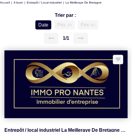
Accueil
A louer
Entrepôt / Local industriel
La Meilleraye De Bretagne
Trier par :
Date
Prix -/+
Prix +/-
1/1
Entrepôt / local industriel La Meilleraye De Bretagne 140 m2