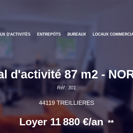
UX D'ACTIVITÉS
ENTREPÔTS
BUREAUX
LOCAUX COMMERCI
l d'activité 87 m2 - N
Réf : 301
44119 TREILLIERES
Loyer 11 880 €/an
**