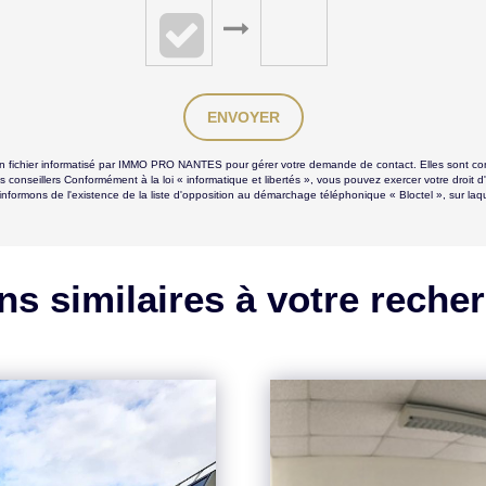
ENVOYER
s un fichier informatisé par IMMO PRO NANTES pour gérer votre demande de contact. Elles sont cons
s conseillers Conformément à la loi « informatique et libertés », vous pouvez exercer votre droit 
ns de l'existence de la liste d'opposition au démarchage téléphonique « Bloctel », sur laquel
ns similaires à votre reche