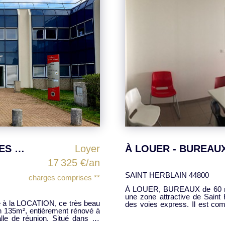
À LOUER - BUREAUX de 60 m² - Nantes Ouest
Loyer
11 040 €/an
**
NANTES 44300
A louer bureau en R+1 d'environ 24m².
imité directe du périphérie, et
rafraichissement est idéa
Disponible au 1er février 2021. Afin de vous accompagner dans votre pro
ou pour visiter, contactez Thie
andé :
qu'agent commercial pour I