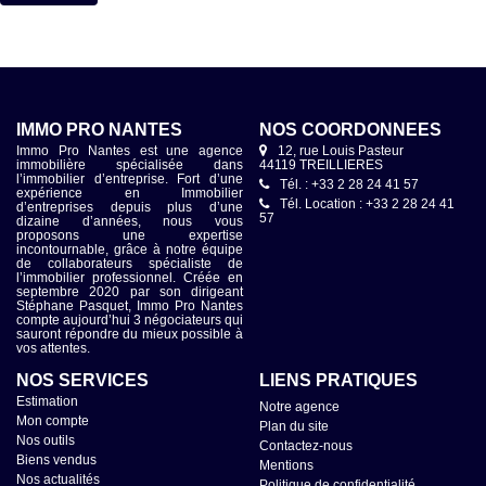
IMMO PRO NANTES
NOS COORDONNÉES
Immo Pro Nantes est une agence
12, rue Louis Pasteur
immobilière spécialisée dans
44119 TREILLIERES
l’immobilier d’entreprise. Fort d’une
Tél. : +33 2 28 24 41 57
expérience en Immobilier
Tél. Location : +33 2 28 24 41
d’entreprises depuis plus d’une
57
dizaine d’années, nous vous
proposons une expertise
incontournable, grâce à notre équipe
de collaborateurs spécialiste de
l’immobilier professionnel. Créée en
septembre 2020 par son dirigeant
Stéphane Pasquet, Immo Pro Nantes
compte aujourd’hui 3 négociateurs qui
sauront répondre du mieux possible à
vos attentes.
NOS SERVICES
LIENS PRATIQUES
Estimation
Notre agence
Mon compte
Plan du site
Nos outils
Contactez-nous
Biens vendus
Mentions
Nos actualités
Politique de confidentialité